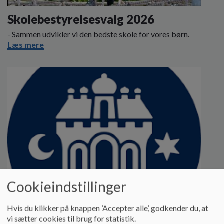
o
l
Skolebestyrelsesvalg 2026
d
- Sammen udvikler vi den bedste skole for vores børn.
e
Læs mere
t
Cookieindstillinger
Hvis du klikker på knappen ’Accepter alle’, godkender du, at
vi sætter cookies til brug for statistik.