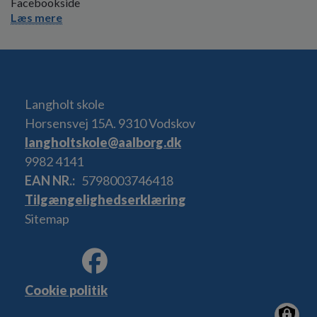
Facebookside
Læs mere
Langholt skole
Horsensvej 15A. 9310 Vodskov
langholtskole@aalborg.dk
9982 4141
EAN NR.
5798003746418
Tilgængelighedserklæring
Sitemap
Cookie politik