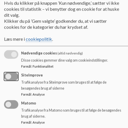
Børn og Unges fælles vision
Hvis du klikker på knappen ’Kun nødvendige,’ sætter vi ikke
cookies til statistik – vi benytter dog en cookie for at huske
Vi kan i fællesskab
dit valg.
Læs mere
Klikker du på ’Gem valgte’ godkender du, at vi sætter
cookies for de kategorier du har krydset af.
Læs mere i
cookiepolitik
.
Nødvendige cookies
(altid nødvendig)
Disse cookies gemmer dine valg om cookieindstillinger.
Formål
:
Funktionalitet
SiteImprove
Trafikanalyse fra Siteimprove som bruges til at følge de
besøgendes brug af siderne
Formål
:
Analyse
Matomo
Trafikanalyse fra Matomo som bruges til at følge de besøgendes
brug af siderne.
Aula - videovejledninger m.m.
Formål
:
Analyse
Her er vejledningshjælp at hente!